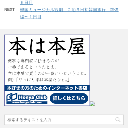
５日目
NEXT
韓国ミュージカル観劇 ２泊３日初韓国旅行 準備
編〜１日目