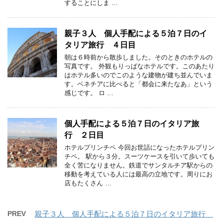
することにしま …
親子３人 個人手配による５泊７日のイ
タリア旅行 ４日目
朝は６時前から散歩しました。そのときのホテルの
写真です。 外観もりっぱなホテルです。このあたり
はホテル多いのでこのような建物が建ち並んでいま
す。ベネチアに比べると「都会に来たなあ」という
感じです。 ロ …
個人手配による５泊７日のイタリア旅
行 ２日目
ホテルプリンチペ 今回お世話になったホテルプリン
チペ。 駅から３分。スーツケースを引いて歩いても
全く苦になりません。鉄道でサンタルチア駅からの
移動を考えている人には最高の立地です。周りにお
店もたくさん …
PREV
親子３人 個人手配による５泊７日のイタリア旅行