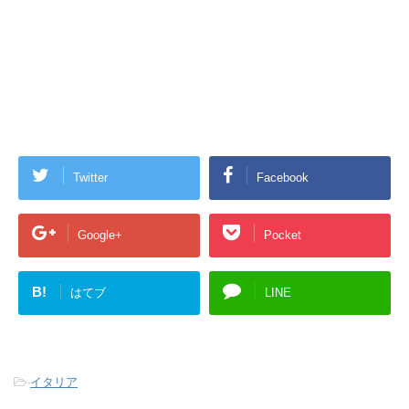
Twitter
Facebook
Google+
Pocket
B!
はてブ
LINE
-
イタリア