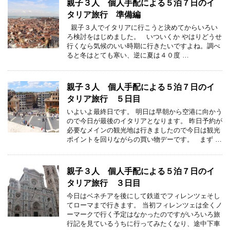
親子３人 個人手配による５泊７日のイ
タリア旅行 準備編
親子３人でイタリアに行こうと決めてからいろい
ろ検討をはじめました。 いついくか やはりどうせ
行くなら気候のいい時期に行きたいですよね。調べ
ると冬はとても寒い、逆に夏は４０度 …
親子３人 個人手配による５泊７日のイ
タリア旅行 ５日目
いよいよ最終日です。 明日は早朝から空港に向かう
ので今日が最後のイタリアとなります。 昨日予約が
必要なメインの観光地は行きましたので今日は観光
ポイントを回りながらの買い物デーです。 まず …
親子３人 個人手配による５泊７日のイ
タリア旅行 ３日目
今日はベネチアを後にして鉄道でフィレンツェそし
てローマまで行きます。 当初フィレンツェは全くノ
ーマークで行く予定はなかったのですがいろいろ旅
行記を見ているうちに行ってみたくなり、途中下車